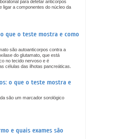
oratorial para detetar anticorpos
e ligar a componentes do núcleo da
 o que o teste mostra e como
mato são autoanticorpos contra a
xilase do glutamato, que está
co no tecido nervoso e é
 células das ilhotas pancreáticas.
s: o que o teste mostra e
dada são um marcador sorológico
ermo e quais exames são