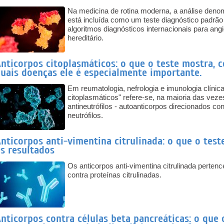
Na medicina de rotina moderna, a análise denomi
está incluída como um teste diagnóstico padrão
algoritmos diagnósticos internacionais para an
hereditário.
nticorpos citoplasmáticos: o que o teste mostra, 
uais doenças ele é especialmente importante.
Em reumatologia, nefrologia e imunologia clínic
citoplasmáticos" refere-se, na maioria das veze
antineutrófilos - autoanticorpos direcionados 
neutrófilos.
nticorpos anti-vimentina citrulinada: o que o tes
s resultados
Os anticorpos anti-vimentina citrulinada perten
contra proteínas citrulinadas.
nticorpos contra células beta pancreáticas: o que