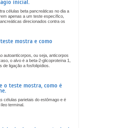
gio inicial.
a células beta pancreáticas no dia a
ferem apenas a um teste específico,
ancreáticas direcionados contra os
o teste mostra e como
o autoanticorpos, ou seja, anticorpos
so, o alvo é a beta-2-glicoproteína 1,
de ligação a fosfolipídios.
ue o teste mostra, como é
ne.
as células parietais do estômago e é
leo terminal.