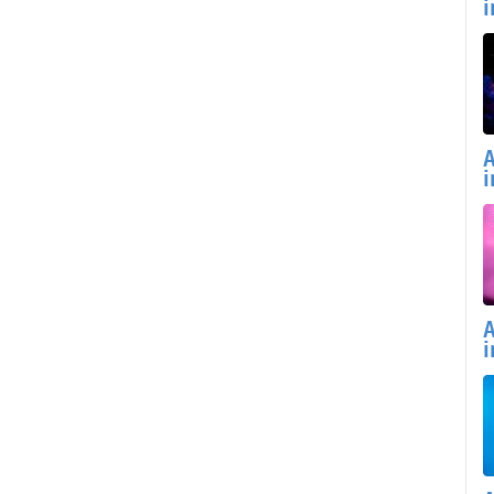
i
A
i
A
i