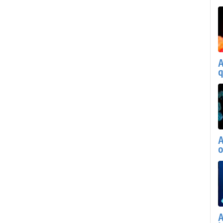
A
q
A
o
A