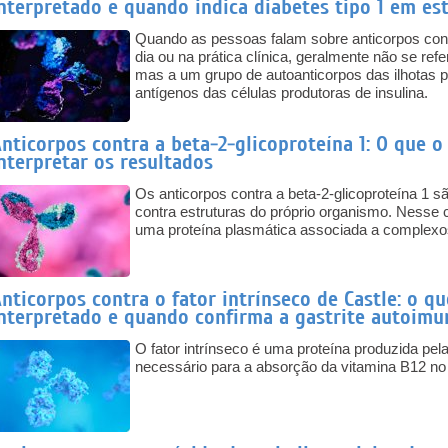
nterpretado e quando indica diabetes tipo 1 em está
Quando as pessoas falam sobre anticorpos contr
dia ou na prática clínica, geralmente não se re
mas a um grupo de autoanticorpos das ilhotas p
antígenos das células produtoras de insulina.
nticorpos contra a beta-2-glicoproteína 1: O que 
nterpretar os resultados
Os anticorpos contra a beta-2-glicoproteína 1 sã
contra estruturas do próprio organismo. Nesse ca
uma proteína plasmática associada a complexos 
nticorpos contra o fator intrínseco de Castle: o q
nterpretado e quando confirma a gastrite autoimu
O fator intrínseco é uma proteína produzida pel
necessário para a absorção da vitamina B12 no í