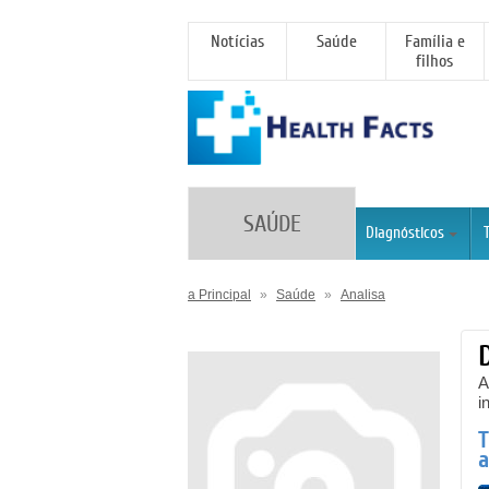
Notícias
Saúde
Família e
filhos
SAÚDE
Diagnósticos
a Principal
»
Saúde
»
Analisa
A
i
T
a