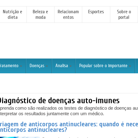
Nutrição e
Beleza e
Relacionam
Esportes
Sobre o
dieta
moda
entos
portal
Tratamento
Doenças
Analisa
Popular sobre o importante
Diagnóstico de doenças auto-imunes
prenda como são realizados os testes de diagnóstico de doenças a
nterpretar os resultados juntamente com um médico.
riagem de anticorpos antinucleares: quando é nec
nticorpos antinucleares?