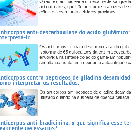
O rastreio antinuclear é um exame de sangue lab
antinucleares, que são anticorpos capazes de s
célula e a estruturas celulares próximas.
nticorpos anti-descarboxilase do ácido glutâmico:
nterpretá-lo.
Os anticorpos contra a descarboxilase do gluta
isoforma de 65 quilodaltons da enzima descarbo
envolvida na síntese do ácido gama-aminobutíri
simultaneamente um importante autoantígeno das
nticorpos contra peptídeos de gliadina desamidado
omo interpretar os resultados.
Os anticorpos anti-peptídeo de gliadina deami
utilizado quando há suspeita de doença celíaca.
nticorpos anti-bradicinina: o que significa esse t
ealmente necessários?