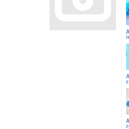
A
i
A
c
A
r