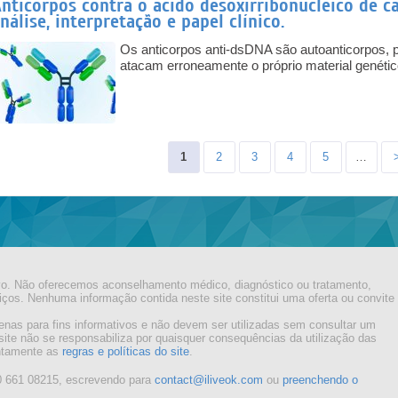
nticorpos contra o ácido desoxirribonucleico de c
nálise, interpretação e papel clínico.
Os anticorpos anti-dsDNA são autoanticorpos, 
atacam erroneamente o próprio material genétic
Pages
1
2
3
4
5
…
ivo. Não oferecemos aconselhamento médico, diagnóstico ou tratamento,
os. Nenhuma informação contida neste site constitui uma oferta ou convite
enas para fins informativos e não devem ser utilizadas sem consultar um
 site não se responsabiliza por quaisquer consequências da utilização das
entamente as
regras e políticas do site
.
0 661 08215, escrevendo para
contact@iliveok.com
ou
preenchendo o