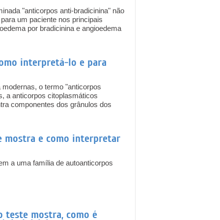
nada "anticorpos anti-bradicinina" não
 para um paciente nos principais
gioedema por bradicinina e angioedema
como interpretá-lo e para
a modernas, o termo "anticorpos
s, a anticorpos citoplasmáticos
contra componentes dos grânulos dos
te mostra e como interpretar
cem a uma família de autoanticorpos
 o teste mostra, como é