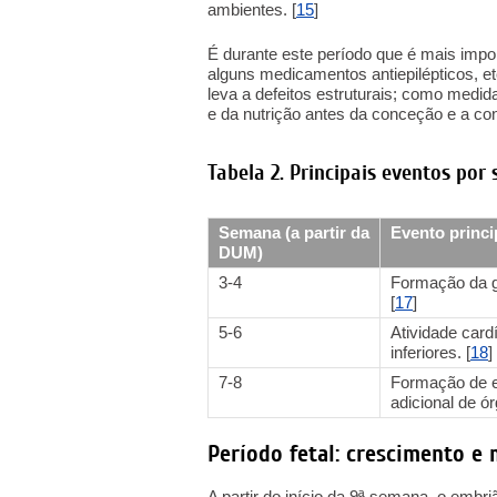
ambientes. [
15
]
É durante este período que é mais import
alguns medicamentos antiepilépticos, e
leva a defeitos estruturais; como medi
e da nutrição antes da conceção e a c
Tabela 2. Principais eventos po
Semana (a partir da
Evento princi
DUM)
3-4
Formação da gá
[
17
]
5-6
Atividade car
inferiores. [
18
]
7-8
Formação de es
adicional de ór
Período fetal: crescimento e
A partir do início da 9ª semana, o embr