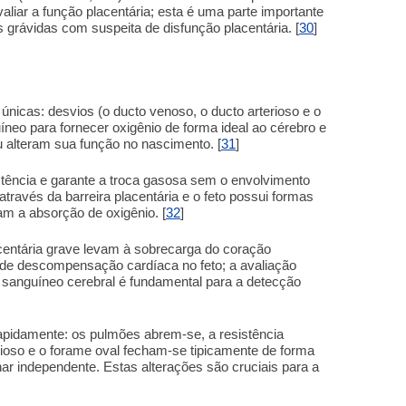
avaliar a função placentária; esta é uma parte importante
grávidas com suspeita de disfunção placentária. [
30
]
s únicas: desvios (o ducto venoso, o ducto arterioso e o
íneo para fornecer oxigênio de forma ideal ao cérebro e
 alteram sua função no nascimento. [
31
]
istência e garante a troca gasosa sem o envolvimento
através da barreira placentária e o feto possui formas
 a absorção de oxigênio. [
32
]
acentária grave levam à sobrecarga do coração
 de descompensação cardíaca no feto; a avaliação
o sanguíneo cerebral é fundamental para a detecção
rapidamente: os pulmões abrem-se, a resistência
rioso e o forame oval fecham-se tipicamente de forma
nar independente. Estas alterações são cruciais para a