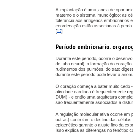
A implantação é uma janela de oportunid
materno e o sistema imunológico: as cé
tolerância aos antígenos embrionários e
coordenação estão associadas à perda g
[
12
]
Período embrionário: organo
Durante este período, ocorre o desenvo
do tubo neural), a formação do coração
rudimentos dos pulmões, do trato dige
durante este período pode levar a anoma
O coração começa a bater muito cedo - 
atividade cardíaca é frequentemente reg
DUM) - e então uma arquitetura comple
são frequentemente associados a distúrb
A regulação molecular ativa ocorre em p
outras) controlam o destino das células
epigenético garante o ajuste fino da ex
Isso explica as diferenças no fenótipo 