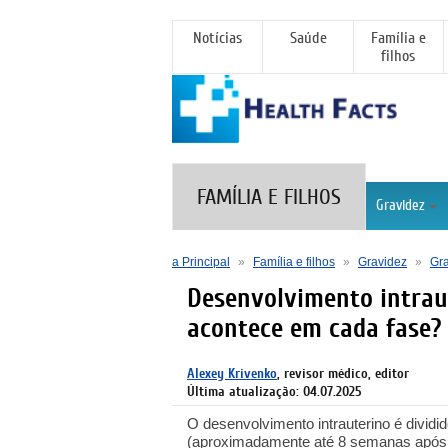
Notícias
Saúde
Família e
filhos
FAMÍLIA E FILHOS
Gravidez
a Principal
»
Família e filhos
»
Gravidez
»
Gra
Desenvolvimento intrau
acontece em cada fase?
Alexey Krivenko
, revisor médico, editor
Última atualização: 04.07.2025
O desenvolvimento intrauterino é dividi
(aproximadamente até 8 semanas após a 