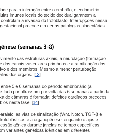
ade para a interação entre o embrião, o endométrio
lulas imunes locais do tecido decidual garantem a
 controlam a invasão do trofoblasto. Interrupções nessa
estacional precoce e a certas patologias placentárias.
gênese (semanas 3-8)
lvimento das estruturas axiais, a neurulação (formação
 e dos canais vasculares primários e a ramificação dos
stivo e dos membros. Mesmo a menor perturbação
lias dos órgãos. [
13
]
entre 5 e 6 semanas do período embrionário (a
istada por ultrassom por volta das 6 semanas a partir da
xa de câmaras é formada; defeitos cardíacos precoces
ios nesta fase. [
14
]
aralelo: as vias de sinalização (Wnt, Notch, TGF-β e
 trofoblásticas e a organogênese, enquanto o ajuste
pressão gênica durante janelas de tempo específicas.
com variantes genéticas idênticas em diferentes