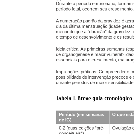
Durante o período embrionário, formam-
período fetal, ocorrem seu crescimento,
A numeração padrão da gravidez é gera
dia da última menstruação (idade gestac
menor do que a “duração” da gravidez, o
o tempo de desenvolvimento e os result
Ideia crítica: As primeiras semanas (es
de organogênese e maior vulnerabilidade 
essenciais para o crescimento, maturaç
Implicações práticas: Compreender o mo
possibilidade de intervenção precoce e
durante períodos de maior sensibilidade.
Tabela 1. Breve guia cronológico
Período (em semanas
O que est
de IG)
0-2 (duas edições “pré-
Ovulação e 
conceituais”)