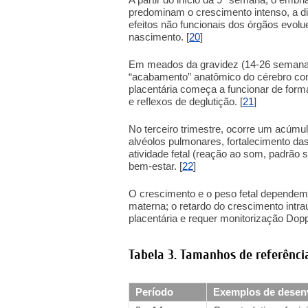
predominam o crescimento intenso, a di
efeitos não funcionais dos órgãos evo
nascimento. [
20
]
Em meados da gravidez (14-26 semanas)
“acabamento” anatômico do cérebro cont
placentária começa a funcionar de for
e reflexos de deglutição. [
21
]
No terceiro trimestre, ocorre um acúmu
alvéolos pulmonares, fortalecimento d
atividade fetal (reação ao som, padrão so
bem-estar. [
22
]
O crescimento e o peso fetal dependem 
materna; o retardo do crescimento intr
placentária e requer monitorização Dopp
Tabela 3. Tamanhos de referência
Período
Exemplos de desen