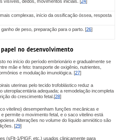
is visíveis, dedos, movimentos iniciais. [
24
]
mais complexas, início da ossificação óssea, resposta
ganho de peso, preparação para o parto. [
26
]
: papel no desenvolvimento
asto no início do período embrionário e gradualmente se
tre mãe e feto: transporte de oxigênio, nutrientes,
ormônios e modulação imunológica. [
27
]
rais uterinas pelo tecido trofoblástico reduz a
são uteroplacentária adequada; a remodelação incompleta
ição do crescimento fetal.[
28
]
aco vitelino) desempenham funções mecânicas e
 e permite o movimento fetal, e o saco vitelino está
topoiese. Alterações no volume do líquido amniótico são
ições. [
29
]
 (sFlt-1/PlGF, etc.) usados clinicamente para