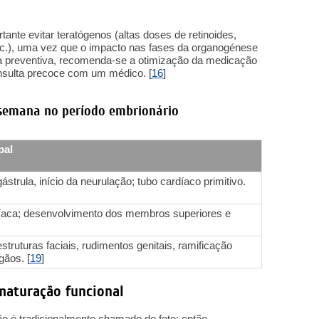
ante evitar teratógenos (altas doses de retinoides,
tc.), uma vez que o impacto nas fases da organogénese
da preventiva, recomenda-se a otimização da medicação
onsulta precoce com um médico. [
16
]
r semana no período embrionário
pal
strula, início da neurulação; tubo cardíaco primitivo.
díaca; desenvolvimento dos membros superiores e
truturas faciais, rudimentos genitais, ramificação
gãos. [
19
]
 maturação funcional
ião é tradicionalmente chamado de feto; então