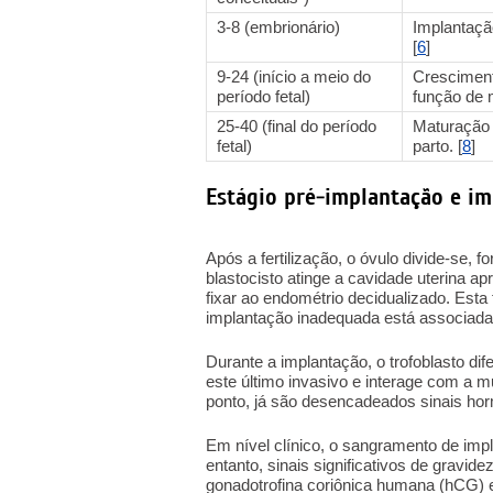
3-8 (embrionário)
Implantaçã
[
6
]
9-24 (início a meio do
Cresciment
período fetal)
função de 
25-40 (final do período
Maturação 
fetal)
parto. [
8
]
Estágio pré-implantação e i
Após a fertilização, o óvulo divide-se,
blastocisto atinge a cavidade uterina a
fixar ao endométrio decidualizado. Esta
implantação inadequada está associada 
Durante a implantação, o trofoblasto dif
este último invasivo e interage com a 
ponto, já são desencadeados sinais ho
Em nível clínico, o sangramento de imp
entanto, sinais significativos de gravid
gonadotrofina coriônica humana (hCG) e