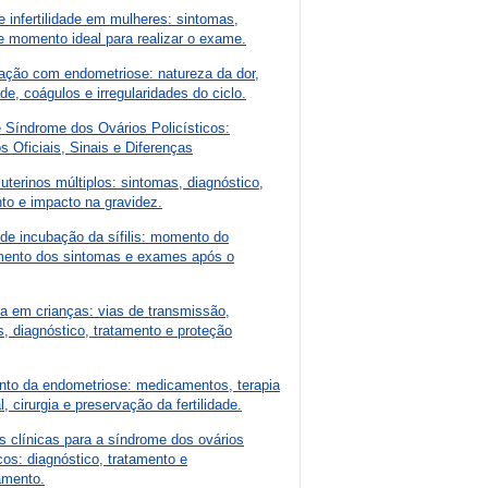
e infertilidade em mulheres: sintomas,
 momento ideal para realizar o exame.
ação com endometriose: natureza da dor,
de, coágulos e irregularidades do ciclo.
 Síndrome dos Ovários Policísticos:
s Oficiais, Sinais e Diferenças
terinos múltiplos: sintomas, diagnóstico,
to e impacto na gravidez.
de incubação da sífilis: momento do
mento dos sintomas e exames após o
a em crianças: vias de transmissão,
, diagnóstico, tratamento e proteção
nto da endometriose: medicamentos, terapia
, cirurgia e preservação da fertilidade.
es clínicas para a síndrome dos ovários
icos: diagnóstico, tratamento e
amento.