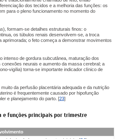
ferenciação dos tecidos e a melhoria das funções: os
luem para o pleno funcionamento no momento do
, formam-se detalhes estruturais finos: o
inua, os túbulos renais desenvolvem-se, a troca
ma aprimorada; o feto começa a demonstrar movimentos
lo intenso de gordura subcutânea, maturação dos
as conexões neurais e aumento da massa cerebral; a
no-vigília) torna-se importante indicador clínico de
muito da perfusão placentária adequada e da nutrição
auterino é frequentemente causado por hipofunção
ler e planejamento do parto. [
23
]
 e funções principais por trimestre
volvimento