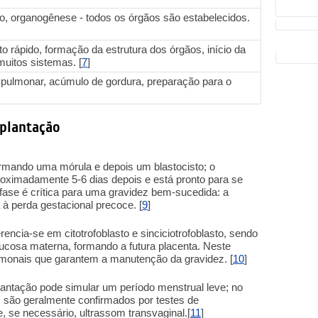
o, organogênese - todos os órgãos são estabelecidos.
o rápido, formação da estrutura dos órgãos, início da
muitos sistemas. [
7
]
pulmonar, acúmulo de gordura, preparação para o
mplantação
 formando uma mórula e depois um blastocisto; o
proximadamente 5-6 dias depois e está pronto para se
 fase é crítica para uma gravidez bem-sucedida: a
à perda gestacional precoce. [
9
]
erencia-se em citotrofoblasto e sinciciotrofoblasto, sendo
mucosa materna, formando a futura placenta. Neste
rmonais que garantem a manutenção da gravidez. [
10
]
lantação pode simular um período menstrual leve; no
ez são geralmente confirmados por testes de
, se necessário, ultrassom transvaginal.[
11
]