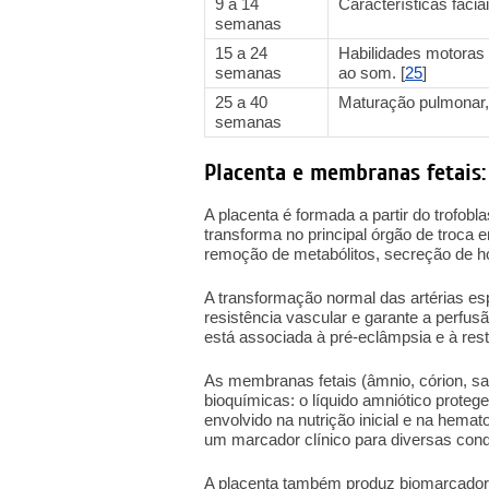
9 a 14
Características facia
semanas
15 a 24
Habilidades motoras 
semanas
ao som. [
25
]
25 a 40
Maturação pulmonar, 
semanas
Placenta e membranas fetais
A placenta é formada a partir do trofobl
transforma no principal órgão de troca en
remoção de metabólitos, secreção de h
A transformação normal das artérias espi
resistência vascular e garante a perfu
está associada à pré-eclâmpsia e à restr
As membranas fetais (âmnio, córion, s
bioquímicas: o líquido amniótico protege
envolvido na nutrição inicial e na hema
um marcador clínico para diversas cond
A placenta também produz biomarcadores