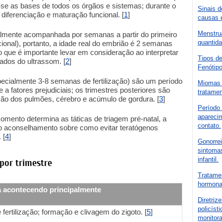
se as bases de todos os órgãos e sistemas; durante o
Sinais d
 diferenciação e maturação funcional. [
1
]
causas e
Menstru
lmente acompanhada por semanas a partir do primeiro
quantida
ional), portanto, a idade real do embrião é 2 semanas
 que é importante levar em consideração ao interpretar
Tipos de
ados do ultrassom. [
2
]
Fenótipo
pecialmente 3-8 semanas de fertilização) são um período
Miomas u
a fatores prejudiciais; os trimestres posteriores são
tratamen
ão dos pulmões, cérebro e acúmulo de gordura. [
3
]
Período 
apareci
mento determina as táticas de triagem pré-natal, a
contato.
 o aconselhamento sobre como evitar teratógenos
 [
4
]
Gonorrei
sintomas
infantil.
 por trimestre
Tratame
hormonal
á acontecendo principalmente
Diretriz
policíst
fertilização; formação e clivagem do zigoto. [
5
]
monitor