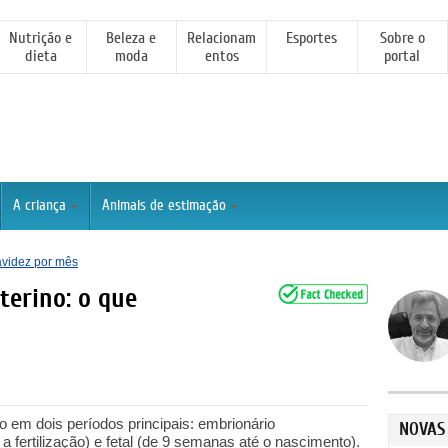
Nutrição e
Beleza e
Relacionam
Esportes
Sobre o
dieta
moda
entos
portal
A criança
Animais de estimação
videz por mês
terino: o que
do em dois períodos principais: embrionário
NOVAS
fertilização) e fetal (de 9 semanas até o nascimento).