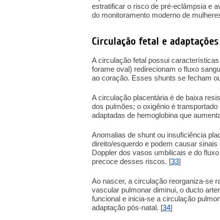
estratificar o risco de pré-eclâmpsia e 
do monitoramento moderno de mulheres 
Circulação fetal e adaptações
A circulação fetal possui característica
forame oval) redirecionam o fluxo sangu
ao coração. Esses shunts se fecham ou
A circulação placentária é de baixa res
dos pulmões; o oxigênio é transportado 
adaptadas de hemoglobina que aumentam
Anomalias de shunt ou insuficiência pl
direito/esquerdo e podem causar sinais
Doppler dos vasos umbilicais e do flux
precoce desses riscos. [
33
]
Ao nascer, a circulação reorganiza-se 
vascular pulmonar diminui, o ducto arte
funcional e inicia-se a circulação pulmo
adaptação pós-natal. [
34
]