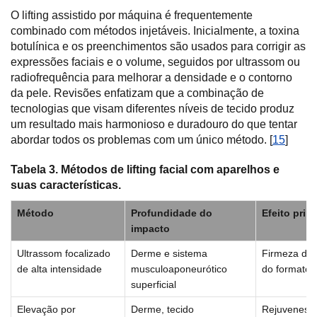
O lifting assistido por máquina é frequentemente
combinado com métodos injetáveis. Inicialmente, a toxina
botulínica e os preenchimentos são usados para corrigir as
expressões faciais e o volume, seguidos por ultrassom ou
radiofrequência para melhorar a densidade e o contorno
da pele. Revisões enfatizam que a combinação de
tecnologias que visam diferentes níveis de tecido produz
um resultado mais harmonioso e duradouro do que tentar
abordar todos os problemas com um único método. [
15
]
Tabela 3. Métodos de lifting facial com aparelhos e
suas características.
Método
Profundidade do
Efeito princ
impacto
Ultrassom focalizado
Derme e sistema
Firmeza dos
de alta intensidade
musculoaponeurótico
do formato 
superficial
Elevação por
Derme, tecido
Rejuvenesci