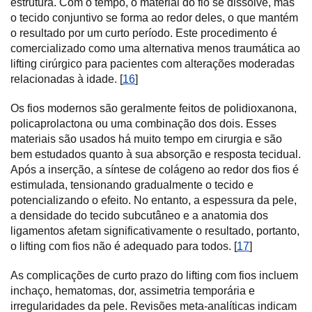
estrutura. Com o tempo, o material do fio se dissolve, mas
o tecido conjuntivo se forma ao redor deles, o que mantém
o resultado por um curto período. Este procedimento é
comercializado como uma alternativa menos traumática ao
lifting cirúrgico para pacientes com alterações moderadas
relacionadas à idade. [
16
]
Os fios modernos são geralmente feitos de polidioxanona,
policaprolactona ou uma combinação dos dois. Esses
materiais são usados há muito tempo em cirurgia e são
bem estudados quanto à sua absorção e resposta tecidual.
Após a inserção, a síntese de colágeno ao redor dos fios é
estimulada, tensionando gradualmente o tecido e
potencializando o efeito. No entanto, a espessura da pele,
a densidade do tecido subcutâneo e a anatomia dos
ligamentos afetam significativamente o resultado, portanto,
o lifting com fios não é adequado para todos. [
17
]
As complicações de curto prazo do lifting com fios incluem
inchaço, hematomas, dor, assimetria temporária e
irregularidades da pele. Revisões meta-analíticas indicam