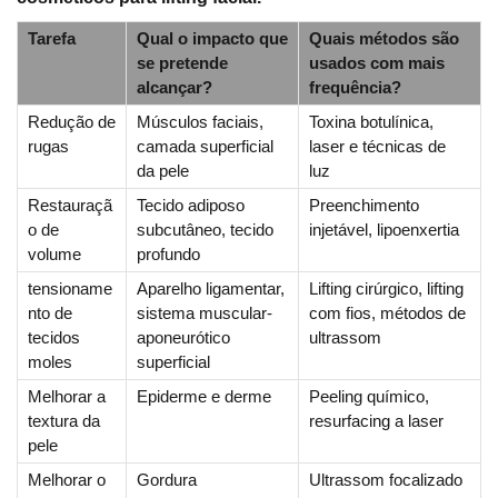
Tarefa
Qual o impacto que
Quais métodos são
se pretende
usados com mais
alcançar?
frequência?
Redução de
Músculos faciais,
Toxina botulínica,
rugas
camada superficial
laser e técnicas de
da pele
luz
Restauraçã
Tecido adiposo
Preenchimento
o de
subcutâneo, tecido
injetável, lipoenxertia
volume
profundo
tensioname
Aparelho ligamentar,
Lifting cirúrgico, lifting
nto de
sistema muscular-
com fios, métodos de
tecidos
aponeurótico
ultrassom
moles
superficial
Melhorar a
Epiderme e derme
Peeling químico,
textura da
resurfacing a laser
pele
Melhorar o
Gordura
Ultrassom focalizado