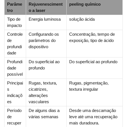
Parâme
Rejuvenesciment
peeling químico
tro
o a laser
Tipo de
Energia luminosa
solução ácida
impacto
Controle
Configurando os
Concentração, tempo de
de
parâmetros do
exposição, tipo de ácido
profundi
dispositivo
dade
Profundi
Do superficial ao
Do superficial ao profundo
dade
profundo
possível
Principai
Rugas, textura,
Rugas, pigmentação,
s
cicatrizes,
textura irregular
indicaçõ
alterações
es
vasculares
Período
De alguns dias a
Desde uma descamação
de
várias semanas
leve até uma recuperação
recuper
mais duradoura.