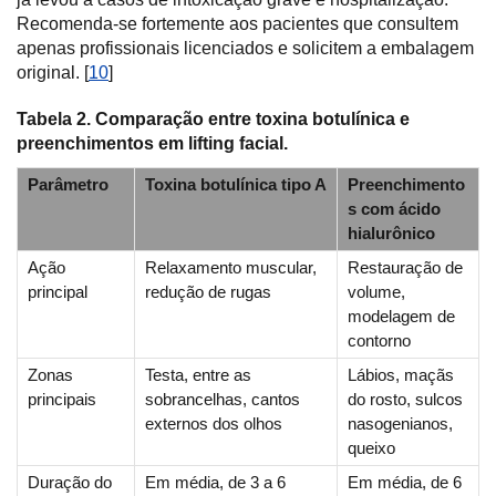
Recomenda-se fortemente aos pacientes que consultem
apenas profissionais licenciados e solicitem a embalagem
original. [
10
]
Tabela 2. Comparação entre toxina botulínica e
preenchimentos em lifting facial.
Parâmetro
Toxina botulínica tipo A
Preenchimento
s com ácido
hialurônico
Ação
Relaxamento muscular,
Restauração de
principal
redução de rugas
volume,
modelagem de
contorno
Zonas
Testa, entre as
Lábios, maçãs
principais
sobrancelhas, cantos
do rosto, sulcos
externos dos olhos
nasogenianos,
queixo
Duração do
Em média, de 3 a 6
Em média, de 6