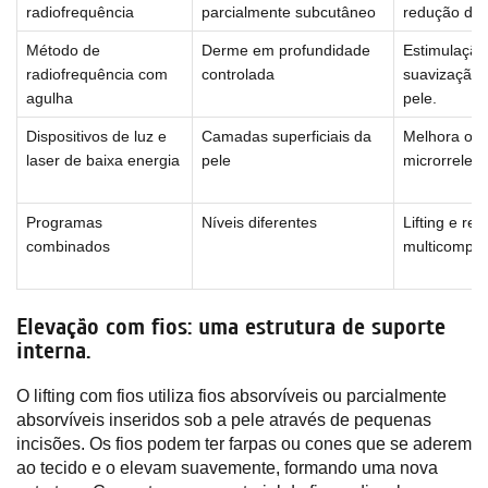
radiofrequência
parcialmente subcutâneo
redução de 
Método de
Derme em profundidade
Estimulação
radiofrequência com
controlada
suavização 
agulha
pele.
Dispositivos de luz e
Camadas superficiais da
Melhora o t
laser de baixa energia
pele
microrrelevo
Programas
Níveis diferentes
Lifting e re
combinados
multicompo
Elevação com fios: uma estrutura de suporte
interna.
O lifting com fios utiliza fios absorvíveis ou parcialmente
absorvíveis inseridos sob a pele através de pequenas
incisões. Os fios podem ter farpas ou cones que se aderem
ao tecido e o elevam suavemente, formando uma nova