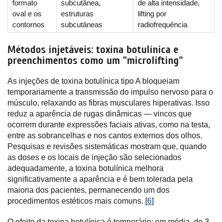
formato
subcutânea,
de alta intensidade,
oval e os
estruturas
lifting por
contornos
subcutâneas
radiofrequência
Métodos injetáveis: toxina botulínica e
preenchimentos como um "microlifting"
As injeções de toxina botulínica tipo A bloqueiam
temporariamente a transmissão do impulso nervoso para o
músculo, relaxando as fibras musculares hiperativas. Isso
reduz a aparência de rugas dinâmicas — vincos que
ocorrem durante expressões faciais ativas, como na testa,
entre as sobrancelhas e nos cantos externos dos olhos.
Pesquisas e revisões sistemáticas mostram que, quando
as doses e os locais de injeção são selecionados
adequadamente, a toxina botulínica melhora
significativamente a aparência e é bem tolerada pela
maioria dos pacientes, permanecendo um dos
procedimentos estéticos mais comuns. [
6
]
O efeito da toxina botulínica é temporário: em média, de 3